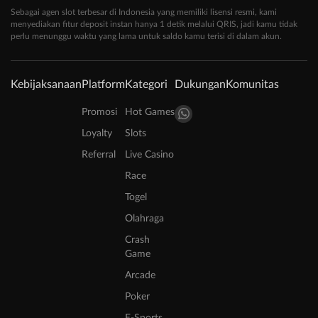
Sebagai agen slot terbesar di Indonesia yang memiliki lisensi resmi, kami
menyediakan fitur deposit instan hanya 1 detik melalui QRIS, jadi kamu tidak
perlu menunggu waktu yang lama untuk saldo kamu terisi di dalam akun.
Kebijaksanaan
Platform
Kategori
Dukungan
Komunitas
Promosi
Hot Games
Loyalty
Slots
Referral
Live Casino
Race
Togel
Olahraga
Crash
Game
Arcade
Poker
E-Sports