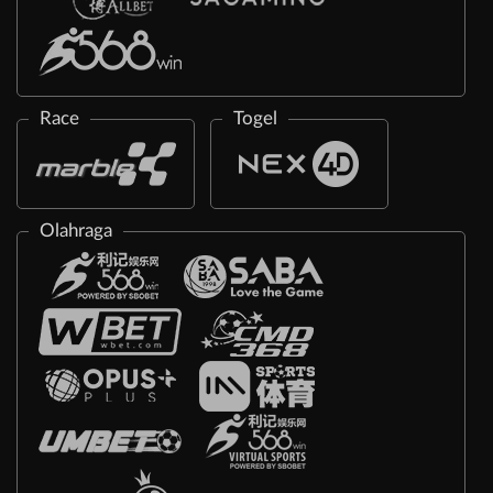
Race
Togel
Olahraga