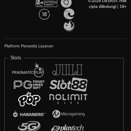
©2026 DESA55. Hak
cipta dilindungi | 18+
Platform Penyedia Layanan
Slots