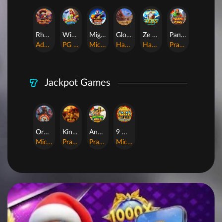
Rhapsody of Muertos
Wings of Iguazu
Mighty Panda
Glory Of Rome
Ze Zeus
Pandemic Rising
AdvantPlay
PG Soft
MicroGaming
Habanero
Hacksaw
Pragmatic Play
Jackpot Games
Orphan Organ
King Of Spears
Anaconda Gold
9 Masks of Fire™ HyperSpins™
MicroGaming
Pragmatic Play
Pragmatic Play
MicroGaming