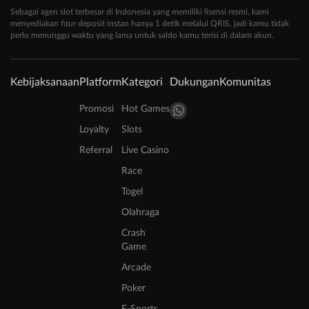
Sebagai agen slot terbesar di Indonesia yang memiliki lisensi resmi, kami
menyediakan fitur deposit instan hanya 1 detik melalui QRIS, jadi kamu tidak
perlu menunggu waktu yang lama untuk saldo kamu terisi di dalam akun.
Kebijaksanaan
Platform
Kategori
Dukungan
Komunitas
Promosi
Hot Games
Loyalty
Slots
Referral
Live Casino
Race
Togel
Olahraga
Crash
Game
Arcade
Poker
E-Sports