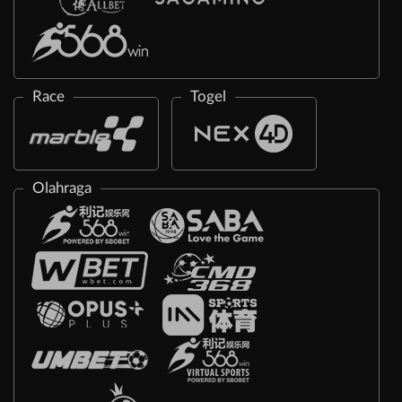
Race
Togel
Olahraga