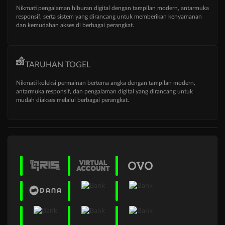
Nikmati pengalaman hiburan digital dengan tampilan modern, antarmuka
responsif, serta sistem yang dirancang untuk memberikan kenyamanan
dan kemudahan akses di berbagai perangkat.
TARUHAN TOGEL
Nikmati koleksi permainan bertema angka dengan tampilan modern,
antarmuka responsif, dan pengalaman digital yang dirancang untuk
mudah diakses melalui berbagai perangkat.