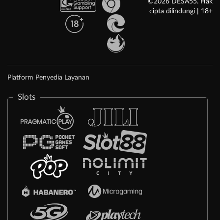
©2026 DESA55. Hak
cipta dilindungi | 18+
Platform Penyedia Layanan
Slots