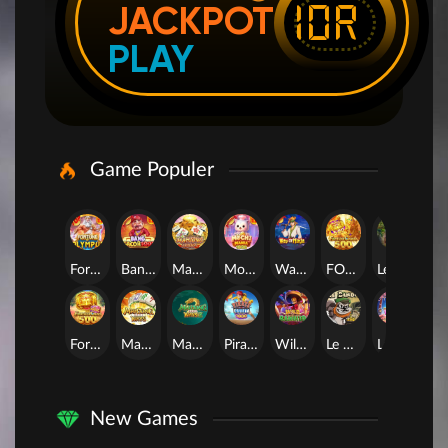
IDR
JACKPOT
PLAY
Game Populer
Fortune of Olympus
Bang Gacor 1000
Mahjong Legend
Mochi Mania 1000
Way of Ninja
FORTUNE GARUDA 500
Legacy of Kong Maxways
Fortune Gems 500
Mahjong Ways
Mahjong Ways 2
Pirate Quest 1000
Wild Bandito
Le Bandit
Lucky Neko
New Games