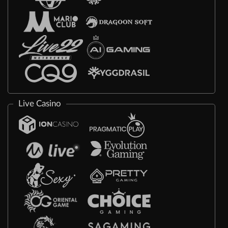
Live Casino