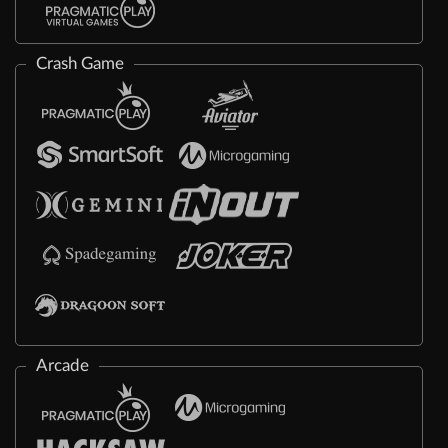
Crash Game
Arcade