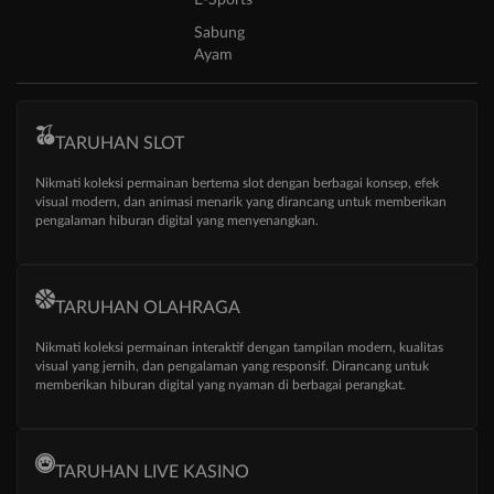
Sabung
Ayam
TARUHAN SLOT
Nikmati koleksi permainan bertema slot dengan berbagai konsep, efek
visual modern, dan animasi menarik yang dirancang untuk memberikan
pengalaman hiburan digital yang menyenangkan.
TARUHAN OLAHRAGA
Nikmati koleksi permainan interaktif dengan tampilan modern, kualitas
visual yang jernih, dan pengalaman yang responsif. Dirancang untuk
memberikan hiburan digital yang nyaman di berbagai perangkat.
TARUHAN LIVE KASINO