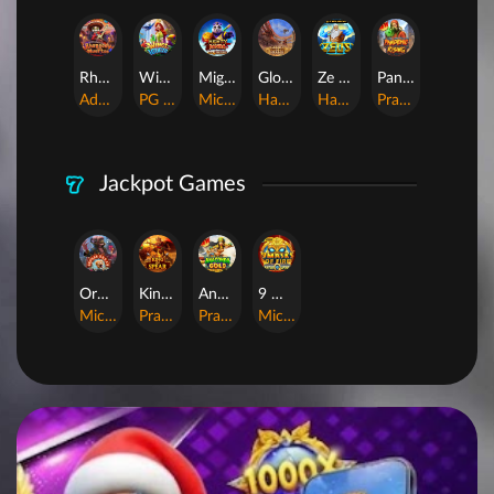
Rhapsody of Muertos
Wings of Iguazu
Mighty Panda
Glory Of Rome
Ze Zeus
Pandemic Rising
AdvantPlay
PG Soft
MicroGaming
Habanero
Hacksaw
Pragmatic Play
Jackpot Games
Orphan Organ
King Of Spears
Anaconda Gold
9 Masks of Fire™ HyperSpins™
MicroGaming
Pragmatic Play
Pragmatic Play
MicroGaming