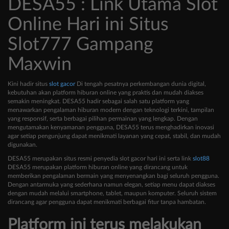
DESA55 : Link Utama Slot
Online Hari ini Situs
Slot777 Gampang
Maxwin
Kini hadir situs
slot gacor
Di tengah pesatnya perkembangan dunia digital,
kebutuhan akan platform hiburan online yang praktis dan mudah diakses
semakin meningkat. DESA55 hadir sebagai salah satu platform yang
menawarkan pengalaman hiburan modern dengan teknologi terkini, tampilan
yang responsif, serta berbagai pilihan permainan yang lengkap. Dengan
mengutamakan kenyamanan pengguna, DESA55 terus menghadirkan inovasi
agar setiap pengunjung dapat menikmati layanan yang cepat, stabil, dan mudah
digunakan.
DESA55 merupakan situs resmi penyedia slot gacor hari ini serta link
slot88
DESA55 merupakan platform hiburan online yang dirancang untuk
memberikan pengalaman bermain yang menyenangkan bagi seluruh pengguna.
Dengan antarmuka yang sederhana namun elegan, setiap menu dapat diakses
dengan mudah melalui smartphone, tablet, maupun komputer. Seluruh sistem
dirancang agar pengguna dapat menikmati berbagai fitur tanpa hambatan.
Platform ini terus melakukan