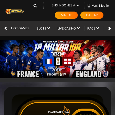
BHS INDONESIA
Versi Mobile
MASUK
DAFTAR
HOT GAMES
SLOTS
LIVE CASINO
RACE
TOG