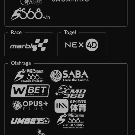
Race
Togel
Olahraga