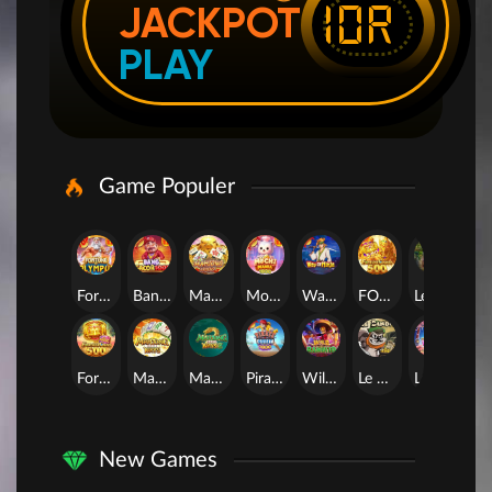
IDR
JACKPOT
PLAY
Game Populer
Fortune of Olympus
Bang Gacor 1000
Mahjong Legend
Mochi Mania 1000
Way of Ninja
FORTUNE GARUDA 500
Legacy of Kong Maxways
Fortune Gems 500
Mahjong Ways
Mahjong Ways 2
Pirate Quest 1000
Wild Bandito
Le Bandit
Lucky Neko
New Games