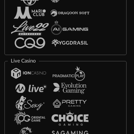
Live Casino